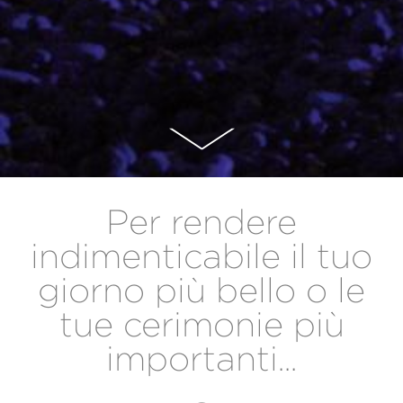
Per rendere
indimenticabile il tuo
giorno più bello o le
tue cerimonie più
importanti...